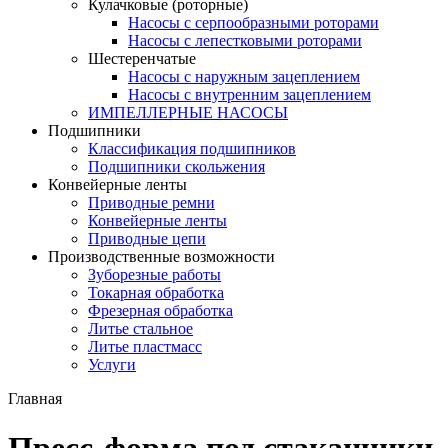
Кулачковые (роторные)
Насосы с серпообразными роторами
Насосы с лепестковыми роторами
Шестеренчатые
Насосы с наружным зацеплением
Насосы с внутренним зацеплением
ИМПЕЛЛЕРНЫЕ НАСОСЫ
Подшипники
Классификация подшипников
Подшипники скольжения
Конвейерные ленты
Приводные ремни
Конвейерные ленты
Приводные цепи
Производственные возможности
Зуборезные работы
Токарная обработка
Фрезерная обработка
Литье стальное
Литье пластмасс
Услуги
Главная
Пресс-форма под стаканчики