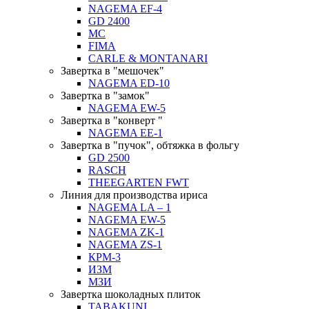
NAGEMA EF-4
GD 2400
MC
FIMA
CARLE & MONTANARI
Завертка в "мешочек"
NAGEMA ED-10
Завертка в "замок"
NAGEMA EW-5
Завертка в "конверт "
NAGEMA EE-1
Завертка в "пучок", обтяжка в фольгу
GD 2500
RASCH
THEEGARTEN FWT
Линия для производства ириса
NAGEMA LA – 1
NAGEMA EW-5
NAGEMA ZK-1
NAGEMA ZS-1
КРМ-3
ИЗМ
МЗИ
Завертка шоколадных плиток
TABAKUNI