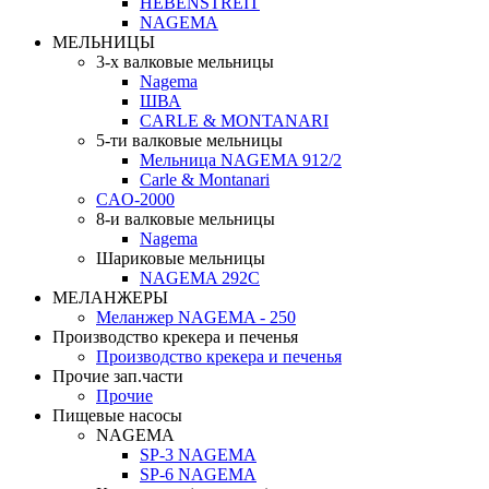
HEBENSTREIT
NAGEMA
МЕЛЬНИЦЫ
3-х валковые мельницы
Nagema
ШВА
CARLE & MONTANARI
5-ти валковые мельницы
Мельница NAGEMA 912/2
Carle & Montanari
CAO-2000
8-и валковые мельницы
Nagema
Шариковые мельницы
NAGEMA 292C
МЕЛАНЖЕРЫ
Меланжер NAGEMA - 250
Производство крекера и печенья
Производство крекера и печенья
Прочие зап.части
Прочие
Пищевые насосы
NAGEMA
SP-3 NAGEMA
SP-6 NAGEMA