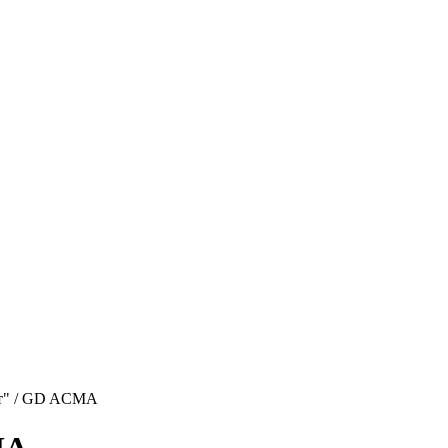
т"
/
GD ACMA
MA