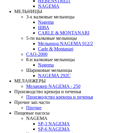
HEBENSTREIT
NAGEMA
МЕЛЬНИЦЫ
3-х валковые мельницы
Nagema
ШВА
CARLE & MONTANARI
5-ти валковые мельницы
Мельница NAGEMA 912/2
Carle & Montanari
CAO-2000
8-и валковые мельницы
Nagema
Шариковые мельницы
NAGEMA 292C
МЕЛАНЖЕРЫ
Меланжер NAGEMA - 250
Производство крекера и печенья
Производство крекера и печенья
Прочие зап.части
Прочие
Пищевые насосы
NAGEMA
SP-3 NAGEMA
SP-6 NAGEMA