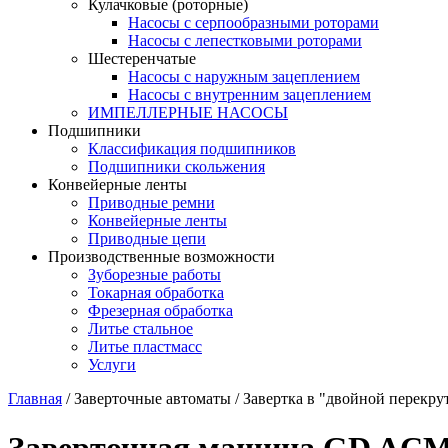
Кулачковые (роторные)
Насосы с серпообразными роторами
Насосы с лепестковыми роторами
Шестеренчатые
Насосы с наружным зацеплением
Насосы с внутренним зацеплением
ИМПЕЛЛЕРНЫЕ НАСОСЫ
Подшипники
Классификация подшипников
Подшипники скольжения
Конвейерные ленты
Приводные ремни
Конвейерные ленты
Приводные цепи
Производственные возможности
Зуборезные работы
Токарная обработка
Фрезерная обработка
Литье стальное
Литье пластмасс
Услуги
Главная
/
Заверточные автоматы
/
Завертка в "двойной перекру
Заверточная машина GD AC