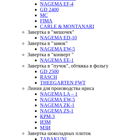
NAGEMA EF-4
GD 2400
MC
FIMA
CARLE & MONTANARI
Завертка в "мешочек"
NAGEMA ED-10
Завертка в "замок"
NAGEMA EW-5
Завертка в "конверт "
NAGEMA EE-1
Завертка в "пучок", обтяжка в фольгу
GD 2500
RASCH
THEEGARTEN FWT
Линия для производства ириса
NAGEMA LA – 1
NAGEMA EW-5
NAGEMA ZK-1
NAGEMA ZS-1
КРМ-3
ИЗМ
МЗИ
Завертка шоколадных плиток
TABAKUNI