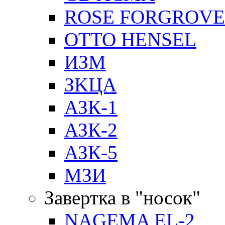
ROSE FORGROVE
OTTO HENSEL
ИЗМ
ЗKЦA
АЗК-1
АЗК-2
АЗК-5
МЗИ
Завертка в "носок"
NAGEMA EL-2