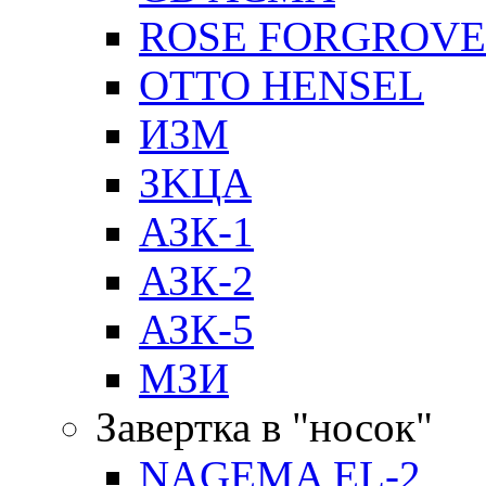
ROSE FORGROVE
OTTO HENSEL
ИЗМ
ЗKЦA
АЗК-1
АЗК-2
АЗК-5
МЗИ
Завертка в "носок"
NAGEMA EL-2