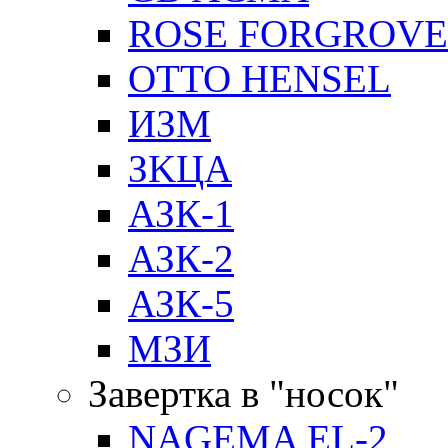
ROSE FORGROVE
OTTO HENSEL
ИЗМ
ЗKЦA
АЗК-1
АЗК-2
АЗК-5
МЗИ
Завертка в "носок"
NAGEMA EL-2