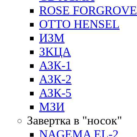
ROSE FORGROVE
OTTO HENSEL
ИЗМ
ЗKЦA
АЗК-1
АЗК-2
АЗК-5
МЗИ
Завертка в "носок"
NAGEMA EL-2