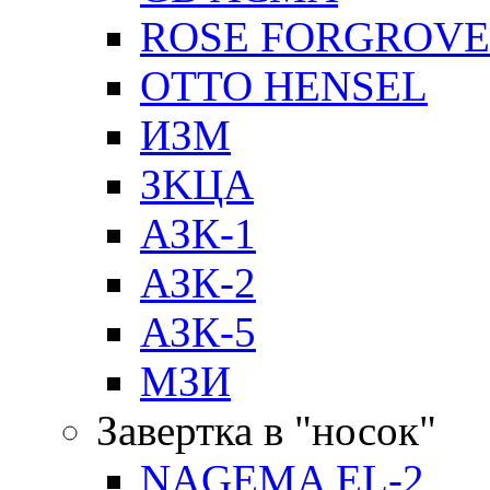
ROSE FORGROVE
OTTO HENSEL
ИЗМ
ЗKЦA
АЗК-1
АЗК-2
АЗК-5
МЗИ
Завертка в "носок"
NAGEMA EL-2