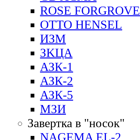
ROSE FORGROVE
OTTO HENSEL
ИЗМ
ЗKЦA
АЗК-1
АЗК-2
АЗК-5
МЗИ
Завертка в "носок"
NAGEMA EL-2