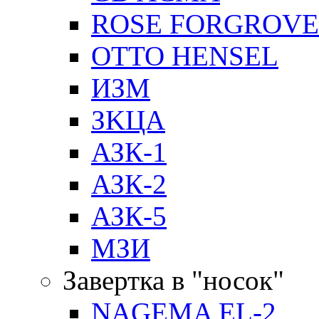
ROSE FORGROVE
OTTO HENSEL
ИЗМ
ЗKЦA
АЗК-1
АЗК-2
АЗК-5
МЗИ
Завертка в "носок"
NAGEMA EL-2