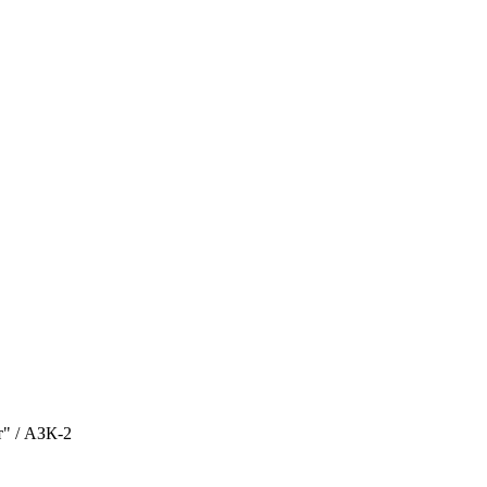
т"
/
АЗК-2