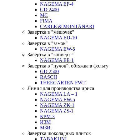
NAGEMA EF-4
GD 2400
MC
FIMA
CARLE & MONTANARI
Завертка в "мешочек"
NAGEMA ED-10
Завертка в "замок"
NAGEMA EW-5
Завертка в "конверт "
NAGEMA EE-1
Завертка в "пучок", обтяжка в фольгу
GD 2500
RASCH
THEEGARTEN FWT
Линия для производства ириса
NAGEMA LA – 1
NAGEMA EW-5
NAGEMA ZK-1
NAGEMA ZS-1
КРМ-3
ИЗМ
МЗИ
Завертка шоколадных плиток
TABAKUNI