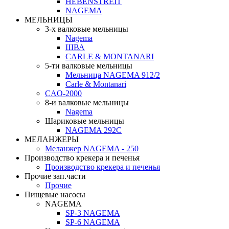
HEBENSTREIT
NAGEMA
МЕЛЬНИЦЫ
3-х валковые мельницы
Nagema
ШВА
CARLE & MONTANARI
5-ти валковые мельницы
Мельница NAGEMA 912/2
Carle & Montanari
CAO-2000
8-и валковые мельницы
Nagema
Шариковые мельницы
NAGEMA 292C
МЕЛАНЖЕРЫ
Меланжер NAGEMA - 250
Производство крекера и печенья
Производство крекера и печенья
Прочие зап.части
Прочие
Пищевые насосы
NAGEMA
SP-3 NAGEMA
SP-6 NAGEMA