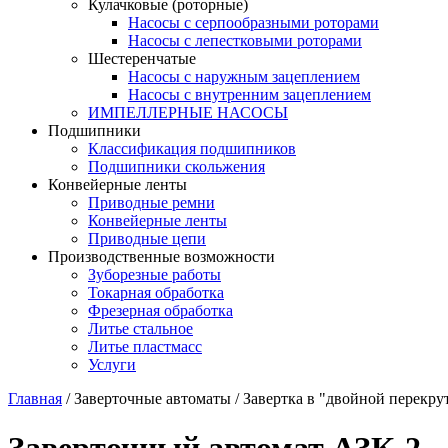
Кулачковые (роторные)
Насосы с серпообразными роторами
Насосы с лепестковыми роторами
Шестеренчатые
Насосы с наружным зацеплением
Насосы с внутренним зацеплением
ИМПЕЛЛЕРНЫЕ НАСОСЫ
Подшипники
Классификация подшипников
Подшипники скольжения
Конвейерные ленты
Приводные ремни
Конвейерные ленты
Приводные цепи
Производственные возможности
Зуборезные работы
Токарная обработка
Фрезерная обработка
Литье стальное
Литье пластмасс
Услуги
Главная
/
Заверточные автоматы
/
Завертка в "двойной перекру
Заверточный автомат АЗК-2