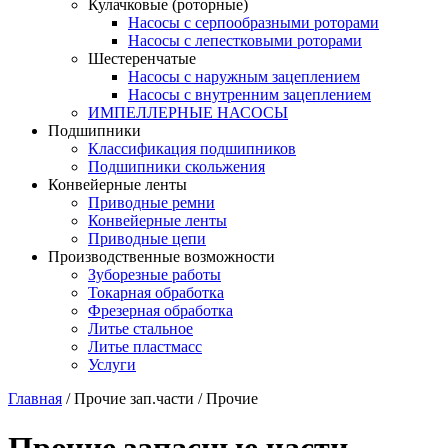
Кулачковые (роторные)
Насосы с серпообразными роторами
Насосы с лепестковыми роторами
Шестеренчатые
Насосы с наружным зацеплением
Насосы с внутренним зацеплением
ИМПЕЛЛЕРНЫЕ НАСОСЫ
Подшипники
Классификация подшипников
Подшипники скольжения
Конвейерные ленты
Приводные ремни
Конвейерные ленты
Приводные цепи
Производственные возможности
Зуборезные работы
Токарная обработка
Фрезерная обработка
Литье стальное
Литье пластмасс
Услуги
Главная
/
Прочие зап.части
/
Прочие
Прочие запасные части