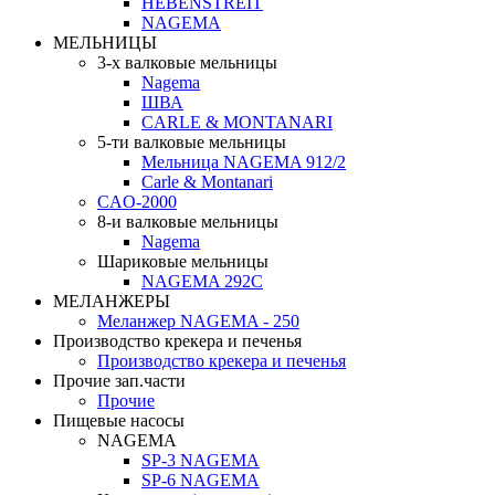
HEBENSTREIT
NAGEMA
МЕЛЬНИЦЫ
3-х валковые мельницы
Nagema
ШВА
CARLE & MONTANARI
5-ти валковые мельницы
Мельница NAGEMA 912/2
Carle & Montanari
CAO-2000
8-и валковые мельницы
Nagema
Шариковые мельницы
NAGEMA 292C
МЕЛАНЖЕРЫ
Меланжер NAGEMA - 250
Производство крекера и печенья
Производство крекера и печенья
Прочие зап.части
Прочие
Пищевые насосы
NAGEMA
SP-3 NAGEMA
SP-6 NAGEMA