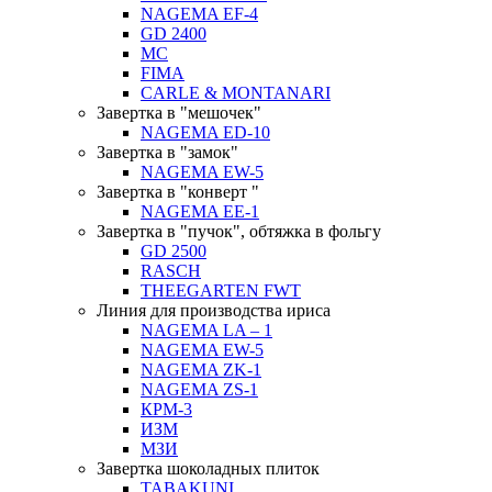
NAGEMA EF-4
GD 2400
MC
FIMA
CARLE & MONTANARI
Завертка в "мешочек"
NAGEMA ED-10
Завертка в "замок"
NAGEMA EW-5
Завертка в "конверт "
NAGEMA EE-1
Завертка в "пучок", обтяжка в фольгу
GD 2500
RASCH
THEEGARTEN FWT
Линия для производства ириса
NAGEMA LA – 1
NAGEMA EW-5
NAGEMA ZK-1
NAGEMA ZS-1
КРМ-3
ИЗМ
МЗИ
Завертка шоколадных плиток
TABAKUNI