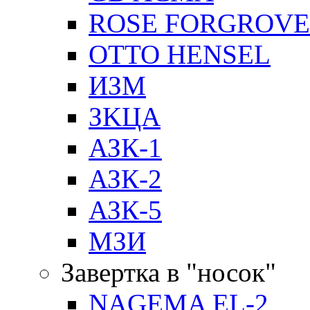
ROSE FORGROVE
OTTO HENSEL
ИЗМ
ЗKЦA
АЗК-1
АЗК-2
АЗК-5
МЗИ
Завертка в "носок"
NAGEMA EL-2