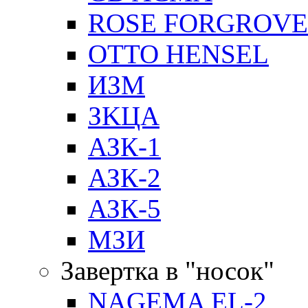
ROSE FORGROVE
OTTO HENSEL
ИЗМ
ЗKЦA
АЗК-1
АЗК-2
АЗК-5
МЗИ
Завертка в "носок"
NAGEMA EL-2