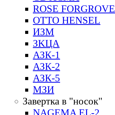
ROSE FORGROVE
OTTO HENSEL
ИЗМ
ЗKЦA
АЗК-1
АЗК-2
АЗК-5
МЗИ
Завертка в "носок"
NAGEMA EL-2