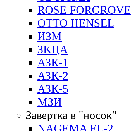
ROSE FORGROVE
OTTO HENSEL
ИЗМ
ЗKЦA
АЗК-1
АЗК-2
АЗК-5
МЗИ
Завертка в "носок"
NAGEMA EL-2