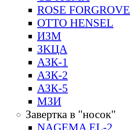
ROSE FORGROVE
OTTO HENSEL
ИЗМ
ЗKЦA
АЗК-1
АЗК-2
АЗК-5
МЗИ
Завертка в "носок"
NAGEMA EL-2